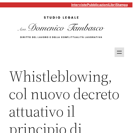
Interviste
Pubblicazioni
Libri
Stampa
Vai
al
contenuto
Whistleblowing,
col nuovo decreto
attuativo il
principio di