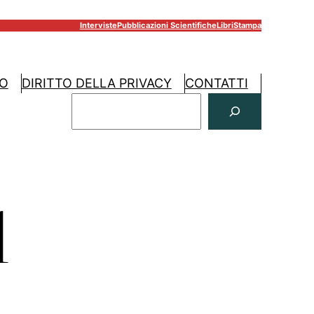
Interviste
Pubblicazioni Scientifiche
Libri
Stampa
RO
DIRITTO DELLA PRIVACY
CONTATTI
C
E
R
C
A
l