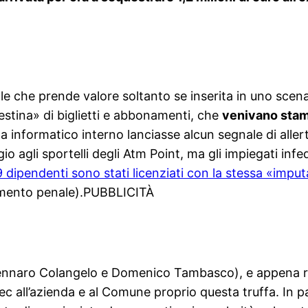
le che prende valore soltanto se inserita in uno scenar
estina» di biglietti e abbonamenti, che
venivano stamp
ma informatico interno lanciasse alcun segnale di allert
ggio agli sportelli degli Atm Point, ma gli impiegati in
 9 dipendenti sono stati licenziati con la stessa «impu
dimento penale).PUBBLICITÀ
i Gennaro Colangelo e Domenico Tambasco), e appena 
c all’azienda e al Comune proprio questa truffa. In pa