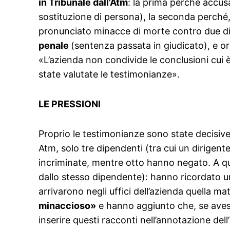
in Tribunale dall’Atm
: la prima perché accusa
sostituzione di persona), la seconda perché,
pronunciato minacce di morte contro due di
penale
(sentenza passata in giudicato), e o
«L’azienda non condivide le conclusioni cui 
state valutate le testimonianze».
LE PRESSIONI
Proprio le testimonianze sono state decisive 
Atm, solo tre dipendenti (tra cui un dirigen
incriminate, mentre otto hanno negato. A que
dallo stesso dipendente): hanno ricordato un
arrivarono negli uffici dell’azienda quella ma
minaccioso»
e hanno aggiunto che, se avesse
inserire questi racconti nell’annotazione de