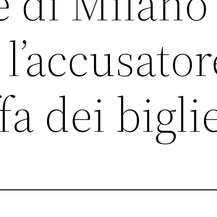
e di Milano
 l’accusator
fa dei biglie