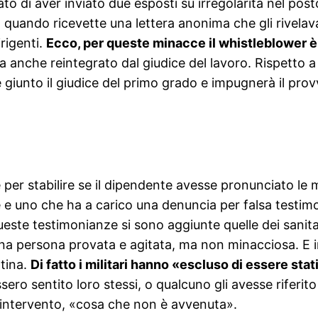
to di aver inviato due esposti su irregolarità nel posto
 quando ricevette una lettera anonima che gli rivelav
rigenti.
Ecco, per queste minacce il whistleblower è 
ra anche reintegrato dal giudice del lavoro. Rispetto 
è giunto il giudice del primo grado e impugnerà il p
per stabilire se il dipendente avesse pronunciato le m
te e uno che ha a carico una denuncia per falsa testimo
ste testimonianze si sono aggiunte quelle dei sanitar
a persona provata e agitata, ma non minacciosa. E in
ttina.
Di fatto i militari hanno «escluso di essere st
ro sentito loro stessi, o qualcuno gli avesse riferit
ll’intervento, «cosa che non è avvenuta».