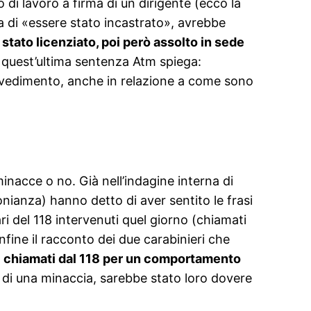
 di lavoro a firma di un dirigente (ecco la
a di «essere stato incastrato», avrebbe
stato licenziato, poi però assolto in sede
a quest’ultima sentenza Atm spiega:
rovvedimento, anche in relazione a come sono
inacce o no. Già nell’indagine interna di
nianza) hanno detto di aver sentito le frasi
i del 118 intervenuti quel giorno (chiamati
fine il racconto dei due carabinieri che
ati chiamati dal 118 per un comportamento
o di una minaccia, sarebbe stato loro dovere