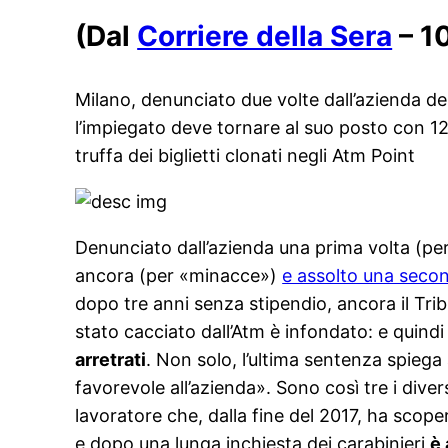
(Dal
Corriere della Sera
– 1
Milano, denunciato due volte dall’azienda dei
l’impiegato deve tornare al suo posto con 12
truffa dei biglietti clonati negli Atm Point
Denunciato dall’azienda una prima volta (per
ancora (per «minacce»)
e assolto una secon
dopo tre anni senza stipendio, ancora il Trib
stato cacciato dall’Atm è infondato: e quindi
arretrati
. Non solo, l’ultima sentenza spieg
favorevole all’azienda». Sono così tre i diver
lavoratore che, dalla fine del 2017, ha scoper
e dopo una lunga inchiesta dei carabinieri
è 