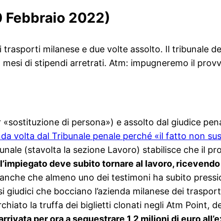
0 Febbraio 2022)
 trasporti milanese e due volte assolto. Il tribunale d
 mesi di stipendi arretrati. Atm: impugneremo il prov
 «sostituzione di persona») e assolto dal giudice pen
da volta dal Tribunale penale perché «il fatto non sus
unale (stavolta la sezione Lavoro) stabilisce che il p
l’impiegato deve subito tornare al lavoro, ricevendo
a anche che almeno uno dei testimoni ha subito pressi
si giudici che bocciano l’azienda milanese dei trasporti 
chiato la truffa dei biglietti clonati negli Atm Point, 
arrivata per ora a sequestrare 1,2 milioni di euro all