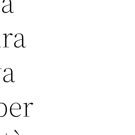
la
ura
va
 per