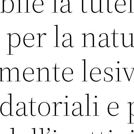
bile la tute
 per la nat
amente lesi
 datoriali e