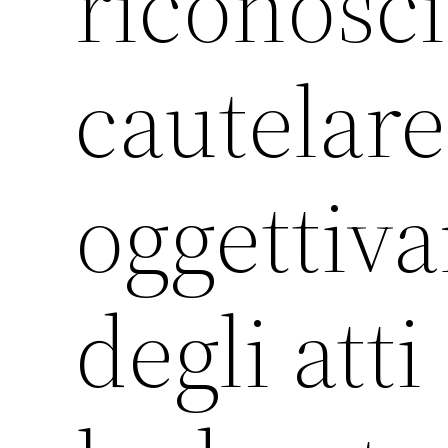
riconosci
cautelare
oggettiv
degli atti