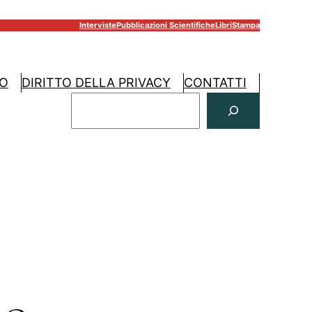
Interviste
Pubblicazioni Scientifiche
Libri
Stampa
RO
DIRITTO DELLA PRIVACY
CONTATTI
C
E
R
C
A