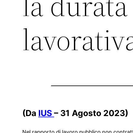
la durata 
lavorativ
(Da
I
US
– 31 Agosto 2023)
Nel rapporto di lavoro pubblico non contrattu