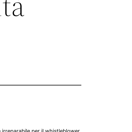
ità
 irreparabile per il whistleblower