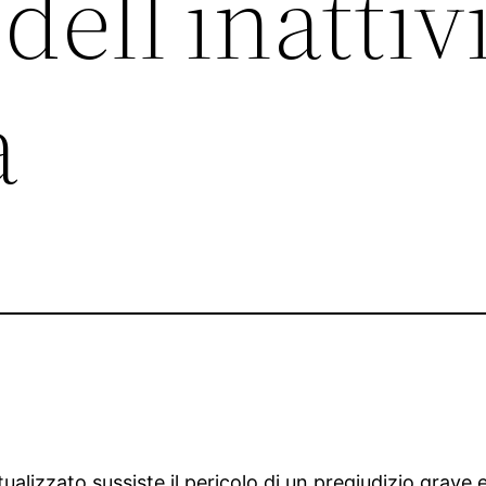
dell’inattiv
a
alizzato sussiste il pericolo di un pregiudizio grave e