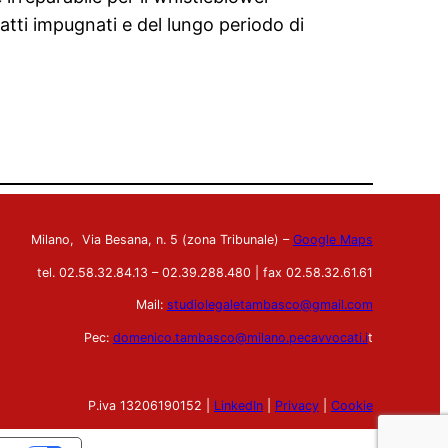
 atti impugnati e del lungo periodo di
Milano, Via Besana, n. 5 (zona Tribunale) –
Google Maps
tel. 02.58.32.84.13 – 02.39.288.480 | fax 02.58.32.61.61
Mail:
studiolegaletambasco@gmail.com
Pec:
domenico.tambasco@milano.pecavvocati.i
t
P.iva 13206190152 |
LinkedIn
|
Privacy
|
Cookie