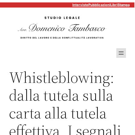
Interviste
Pubblicazioni
Libri
Stampa
Vai
al
contenuto
Whistleblowing:
dalla tutela sulla
carta alla tutela
effettiva. I segnali