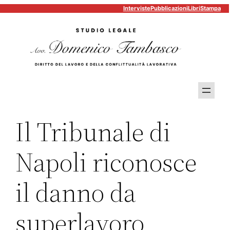
Interviste
Pubblicazioni
Libri
Stampa
Vai
al
contenuto
Il Tribunale di
Napoli riconosce
il danno da
superlavoro