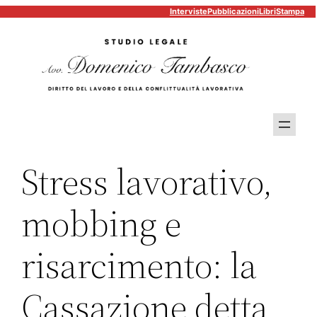
Interviste
Pubblicazioni
Libri
Stampa
Vai
al
contenuto
Stress lavorativo,
mobbing e
risarcimento: la
Cassazione detta