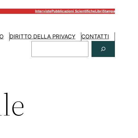
Interviste
Pubblicazioni Scientifiche
Libri
Stampa
RO
DIRITTO DELLA PRIVACY
CONTATTI
C
E
R
C
A
le