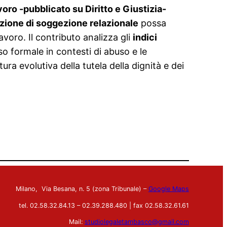
oro -pubblicato su Diritto e Giustizia-
zione di soggezione relazionale
possa
avoro. Il contributo analizza gli
indici
nso formale in contesti di abuso e le
ra evolutiva della tutela della dignità e dei
Milano, Via Besana, n. 5 (zona Tribunale) –
Google Maps
tel. 02.58.32.84.13 – 02.39.288.480 | fax 02.58.32.61.61
Mail:
studiolegaletambasco@gmail.com