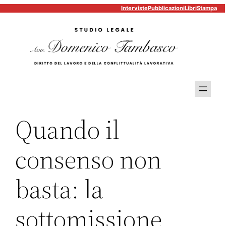
Interviste
Pubblicazioni
Libri
Stampa
Vai
al
contenuto
Quando il
consenso non
basta: la
sottomissione