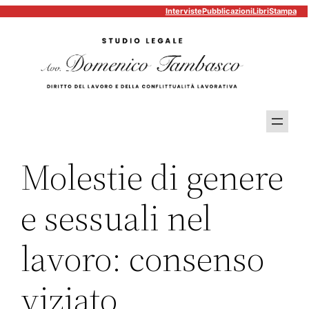
Interviste
Pubblicazioni
Libri
Stampa
Vai
al
contenuto
Molestie di genere
e sessuali nel
lavoro: consenso
viziato,