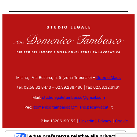
Milano, Via Besana, n. 5 (zona Tribunale) –
Google Maps
tel. 02.58.32.84.13 – 02.39.288.480 | fax 02.58.32.61.61
Mail:
studiolegaletambasco@gmail.com
Pec:
domenico.tambasco@milano.pecavvocati.i
t
P.iva 13206190152 |
LinkedIn
|
Privacy
|
Cookie
Le tue preferenze relative alla privacy