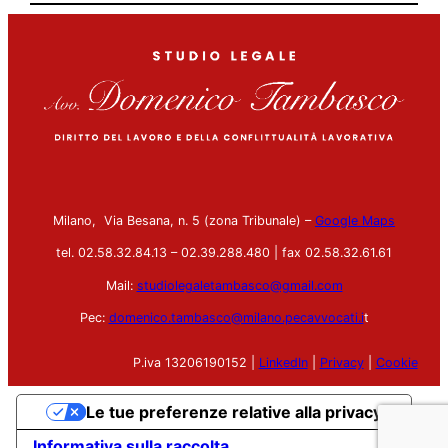
Milano, Via Besana, n. 5 (zona Tribunale) –
Google Maps
tel. 02.58.32.84.13 – 02.39.288.480 | fax 02.58.32.61.61
Mail:
studiolegaletambasco@gmail.com
Pec:
domenico.tambasco@milano.pecavvocati.i
t
P.iva 13206190152 |
LinkedIn
|
Privacy
|
Cookie
Le tue preferenze relative alla privacy
Informativa sulla raccolta