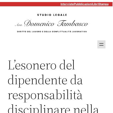
Interviste
Pubblicazioni
Libri
Stampa
Vai
al
contenuto
L’esonero del
dipendente da
responsabilità
disciplinare nella