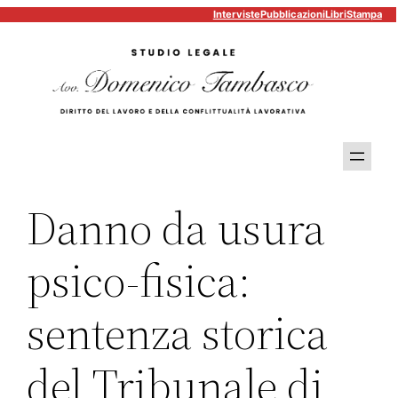
Interviste
Pubblicazioni
Libri
Stampa
Vai
al
contenuto
Danno da usura
psico-fisica:
sentenza storica
del Tribunale di