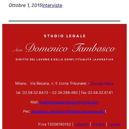
Ottobre 1, 2015
Interviste
Milano, Via Besana, n. 5 (zona Tribunale) –
Google Maps
tel. 02.58.32.84.13 – 02.39.288.480 | fax 02.58.32.61.61
Mail:
studiolegaletambasco@gmail.com
Pec:
domenico.tambasco@milano.pecavvocati.i
t
P.iva 13206190152 |
LinkedIn
|
Privacy
|
Cookie