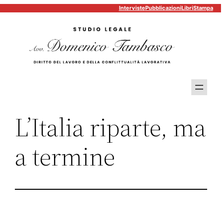
Interviste
Pubblicazioni
Libri
Stampa
Vai
al
contenuto
L’Italia riparte, ma
a termine