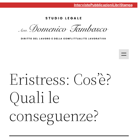
Interviste
Pubblicazioni
Libri
Stampa
Vai
al
contenuto
Eristress: Cos’è?
Quali le
conseguenze?