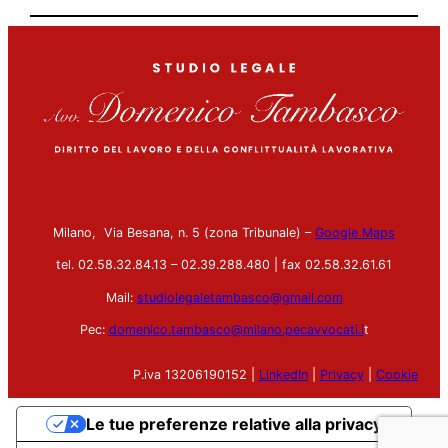
Milano, Via Besana, n. 5 (zona Tribunale) –
Google Maps
tel. 02.58.32.84.13 – 02.39.288.480 | fax 02.58.32.61.61
Mail:
studiolegaletambasco@gmail.com
Pec:
domenico.tambasco@milano.pecavvocati.i
t
P.iva 13206190152 |
LinkedIn
|
Privacy
|
Cookie
Le tue preferenze relative alla privacy