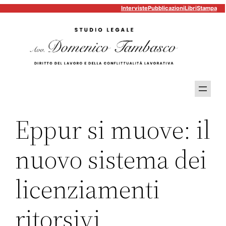
Interviste
Pubblicazioni
Libri
Stampa
Vai
al
contenuto
Eppur si muove: il
nuovo sistema dei
licenziamenti
ritorsivi