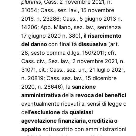
plurimis
, Cass. 2 novembre 2021, n.
31054; Cass., sez. lav., 15 novembre
2016, n. 23286; Cass., 5 giugno 2013 n.
14206; App. Milano, sez. lav., sentenza
17 giugno 2020 n. 380), il
risarcimento
del danno
con finalità
dissuasiva
(art.
28, sesto comma d.lgs. 150/2011; cfr.
Cass. civ., Sez. lav., 2 novembre 2021, n.
31071, cit.; Cass., sez. un., 21 luglio 2021,
n. 20819; Cass. sez. lav., 15 dicembre
2020, n. 28646), la
sanzione
amministrativa
della
revoca dei benefici
eventualmente ricevuti ai sensi di legge o
dell’
esclusione
da
qualsiasi
agevolazione finanziaria, creditizia o
appalto
sottoscritto con amministrazioni